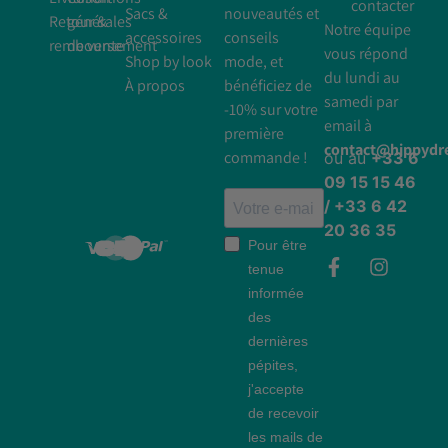
contacter
Sacs &
nouveautés et
Retour &
générales
Notre équipe
accessoires
conseils
remboursement
de vente
vous répond
Shop by look
mode, et
du lundi au
À propos
bénéficiez de
samedi par
-10% sur votre
email à
première
contact@hippyd
commande !
ou au
+33 6
09 15 15 46
/ +33 6 42
20 36 35
Pour être
tenue
informée
des
dernières
pépites,
j'accepte
de recevoir
les mails de