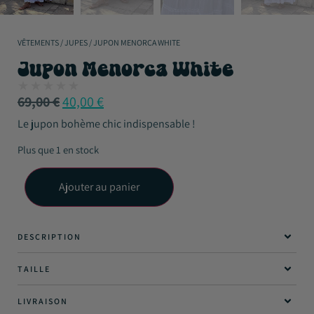
VÊTEMENTS
/
JUPES
/
JUPON MENORCA WHITE
Jupon Menorca White
69,00
€
40,00
€
Le jupon bohème chic indispensable !
Plus que 1 en stock
Ajouter au panier
DESCRIPTION
TAILLE
LIVRAISON