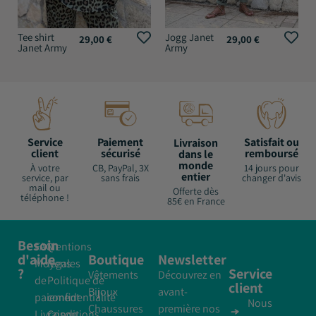
Tee shirt
Jogg Janet
29,00
€
29,00
€
Janet Army
Army
Service
Paiement
Satisfait ou
Livraison
client
sécurisé
remboursé
dans le
monde
À votre
CB, PayPal, 3X
14 jours pour
entier
service, par
sans frais
changer d'avis
mail ou
Offerte dès
téléphone !
85€ en France
Besoin
FAQ
Mentions
d'aide
Boutique
Newsletter
Moyens
légales
?
Service
Vêtements
Découvrez en
de
Politique de
client
Bijoux
avant-
paiement
confidentialité
Nous
Chaussures
première nos
Livraison
Conditions