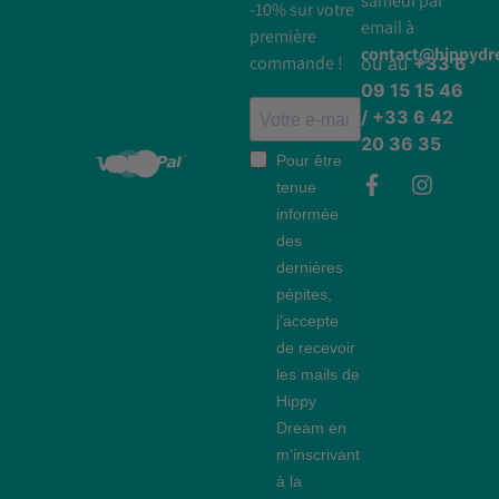
samedi par
-10% sur votre
email à
première
contact@hippyd
commande !
ou au
+33 6
09 15 15 46
/ +33 6 42
20 36 35
Pour être
tenue
informée
des
dernières
pépites,
j'accepte
de recevoir
les mails de
Hippy
Dream en
m'inscrivant
à la