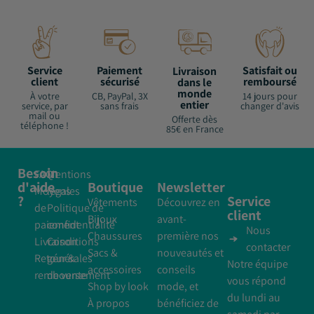
Service
Paiement
Satisfait ou
Livraison
client
sécurisé
remboursé
dans le
monde
À votre
CB, PayPal, 3X
14 jours pour
entier
service, par
sans frais
changer d'avis
mail ou
Offerte dès
téléphone !
85€ en France
Besoin
FAQ
Mentions
d'aide
Boutique
Newsletter
Moyens
légales
?
Service
Vêtements
Découvrez en
de
Politique de
client
Bijoux
avant-
paiement
confidentialité
Nous
Chaussures
première nos
Livraison
Conditions
contacter
Sacs &
nouveautés et
Retour &
générales
Notre équipe
accessoires
conseils
remboursement
de vente
vous répond
Shop by look
mode, et
du lundi au
À propos
bénéficiez de