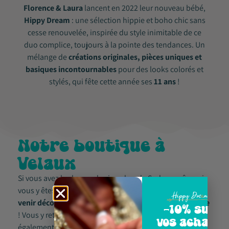
Florence & Laura
lancent en 2022 leur nouveau bébé,
Hippy Dream
: une sélection hippie et boho chic sans
cesse renouvelée, inspirée du style inimitable de ce
duo complice, toujours à la pointe des tendances. Un
mélange de
créations originales, pièces uniques et
basiques incontournables
pour des looks colorés et
stylés, qui fête cette année ses
11 ans
!
Notre boutique à
Velaux
Si vous avez la chance de vivre dans le Sud, ou même si
vous y êtes seulement de passage, c’est l’occasion de
venir découvrir notre univers bohème chic en boutique
-10% sur
! Vous y retrouverez toute notre
sélection online
, mais
vos achats
également quelques
pièces exclusives
jalousement