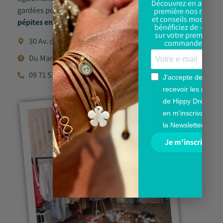
Découvrez en avant-
gardées pour nos clientes adorées, et bien sûr des
première nos news
et conseils mode, et
pépites en pièce unique
…
bénéficiez de -10%
sur votre première
30 Av. du Général Leclerc, 13880 Velaux
commande !
Du Mardi au Samedi - 10h/12h et 16h/19h
09 71 53 26 69
J'accepte de
recevoir les mails
de Hippy Dream
en m'inscrivant à
la Newsletter.
Je m'inscris